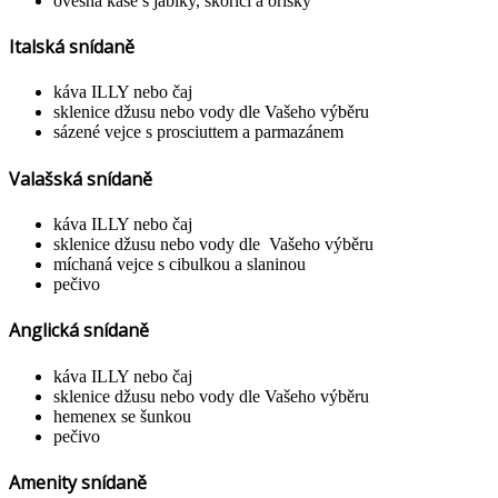
ovesná kaše s jablky, skořicí a oříšky
Italská snídaně
káva ILLY nebo čaj
sklenice džusu nebo vody dle Vašeho výběru
sázené vejce s prosciuttem a parmazánem
Valašská snídaně
káva ILLY nebo čaj
sklenice džusu nebo vody dle Vašeho výběru
míchaná vejce s cibulkou a slaninou
pečivo
Anglická snídaně
káva ILLY nebo čaj
sklenice džusu nebo vody dle Vašeho výběru
hemenex se šunkou
pečivo
Amenity snídaně