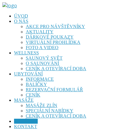
ÚVOD
O NÁS
AKCE PRO NÁVŠTĚVNÍKY
AKTUALITY
DÁRKOVÉ POUKAZY
VIRTUÁLNÍ PROHLÍDKA
FOTO A VIDEO
WELLNESS
SAUNOVÝ SVĚT
O SAUNOVÁNÍ
CENÍK A OTEVÍRACÍ DOBA
UBYTOVÁNÍ
INFORMACE
BALÍČKY
REZERVAČNÍ FORMULÁŘ
CENÍK
MASÁŽE
MASÁŽE ZLÍN
SPECIÁLNÍ NABÍDKY
CENÍK A OTEVÍRACÍ DOBA
KAVÁRNA
KONTAKT