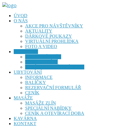
ÚVOD
O NÁS
AKCE PRO NÁVŠTĚVNÍKY
AKTUALITY
DÁRKOVÉ POUKAZY
VIRTUÁLNÍ PROHLÍDKA
FOTO A VIDEO
WELLNESS
SAUNOVÝ SVĚT
O SAUNOVÁNÍ
CENÍK A OTEVÍRACÍ DOBA
UBYTOVÁNÍ
INFORMACE
BALÍČKY
REZERVAČNÍ FORMULÁŘ
CENÍK
MASÁŽE
MASÁŽE ZLÍN
SPECIÁLNÍ NABÍDKY
CENÍK A OTEVÍRACÍ DOBA
KAVÁRNA
KONTAKT