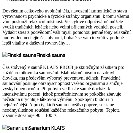
Dovršením celkového uvolnění těla, navození harmonického stavu
vyrovnanosti psychické a fyzické stránky organismu, k tomu všemu
vám poslouží relaxační místnost. Ve stylové odpočívárně můžete
využít tradičních lehátek nebo velmi příjemných vodních postelí.
Vytlačit stres z podvědomí vaší mysli pomohou jemné tóny relaxační
hudby. Jen nechejte čas plynout, bohatě se vám to vrátí v podobě
lepší vitality a duševní rovnováhy…
Finská sauna
Čas strávený v sauně KLAFS PROFI je skutečným zážitkem pro
každého milovníka saunování. Blahodárně působí na zdraví
člověka, má především výborný preventivní účinek. Pravidelné
saunování posiluje obranyschopnost vašeho organismu a snižuje
výskyt onemocnění. Při pobytu ve finské sauně dochází k
intenzivnímu pocení, jehož prostřednictvím se pokožka zbavuje
nečistot a urychluje látkovou výměnu. Spokojeni budou i ti
nejnáročnější. A pro ty, kteří saunu navštíví poprvé, se stane
neodmyslitelnou součástí každého relaxačního pobytu. Teplota
v sauně dosahuje 90 – 100 °C.
Sanarium KLAFS