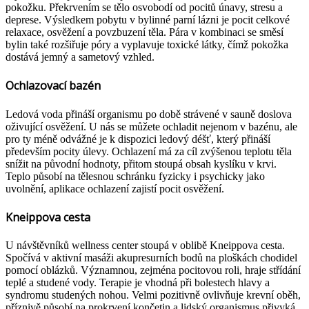
pokožku. Překrvením se tělo osvobodí od pocitů únavy, stresu a
deprese. Výsledkem pobytu v bylinné parní lázni je pocit celkové
relaxace, osvěžení a povzbuzení těla. Pára v kombinaci se směsí
bylin také rozšiřuje póry a vyplavuje toxické látky, čímž pokožka
dostává jemný a sametový vzhled.
Ochlazovací bazén
Ledová voda přináší organismu po době strávené v sauně doslova
oživující osvěžení. U nás se můžete ochladit nejenom v bazénu, ale
pro ty méně odvážné je k dispozici ledový déšť, který přináší
především pocity úlevy. Ochlazení má za cíl zvýšenou teplotu těla
snížit na původní hodnoty, přitom stoupá obsah kyslíku v krvi.
Teplo působí na tělesnou schránku fyzicky i psychicky jako
uvolnění, aplikace ochlazení zajistí pocit osvěžení.
Kneippova cesta
U návštěvníků wellness center stoupá v oblibě Kneippova cesta.
Spočívá v aktivní masáži akupresurních bodů na ploškách chodidel
pomocí oblázků. Významnou, zejména pocitovou roli, hraje střídání
teplé a studené vody. Terapie je vhodná při bolestech hlavy a
syndromu studených nohou. Velmi pozitivně ovlivňuje krevní oběh,
příznivě působí na prokrvení končetin a lidský organismus přivyká