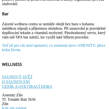
otužování.
Bar
Zázemí wellness centra se nemůže obejít bez baru s bohatou
nabídkou nápojů a příjemnou obsluhou. Při saunování je pravidelné
doplňování tekutin a vitamínů nezbytné. Plnohodnotný servis, který
vám náš SPA bar nabízí, lze využít také během procedur.
Teď už pro vás není tajemství, co znamená slovo AMENITY, přece
krása života.
WELLNESS
SAUNOVÝ SVĚT
O SAUNOVÁNÍ
CENÍK A OTEVÍRACÍ DOBA
Amenity Zlín
Tř. Tomáše Bati 5636
Zlín
Kde nás najdete...