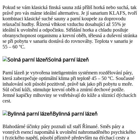
Pokud se vám klasická finská sauna zdá příliš horká nebo suchá, tak
právě pro vás máme ideální alternativu. Je jí sanarium KLAFS, tvoří
kombinaci klasické suché sauny a parní koupele za doprovodu
relaxační hudby. Řízená vlhkost vzduchu dosahující až 55% je
ideální k uvolnění a odpočinku. Střídání horka a chladu posiluje
obranyschopnost organismu a krevní oběh, tělesná a duševní stránka
se při pobytu v sanariu dostává do rovnováhy. Teplota v sanariu je
55 – 60 °C.
Solná parní lázeň
Parní lázeň je vytvořena inteligentním systémem rozdělování páry,
která zabezpečuje optimální klima při teplotě 45 – 50 °C. Současné
inhalování soli působí pozitivně, právě tak jako při pobytu u moře.
Sůl očistí kůži, stimuluje krevní oběh a zmírní dechové potíže.
Jemné kapičky mlhoviny se vstřebávají do kůže a sliznicí dýchacích
cest.
Bylinná parní lázeň
Blahodárné účinky páry poznali už staří Římané. Směs páry a
vonných esencí napomáhá k uvolnění nahromaděného psychického
i fyzického napětí, působí příznivě především na dýchací cesty a