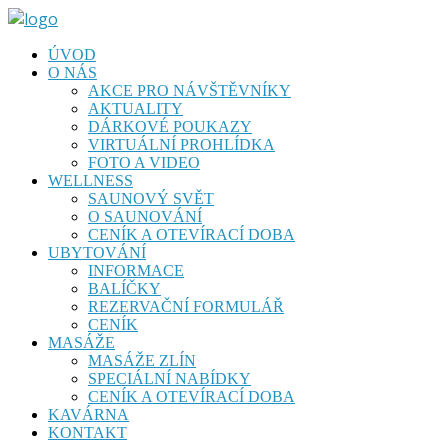
ÚVOD
O NÁS
AKCE PRO NÁVŠTĚVNÍKY
AKTUALITY
DÁRKOVÉ POUKAZY
VIRTUÁLNÍ PROHLÍDKA
FOTO A VIDEO
WELLNESS
SAUNOVÝ SVĚT
O SAUNOVÁNÍ
CENÍK A OTEVÍRACÍ DOBA
UBYTOVÁNÍ
INFORMACE
BALÍČKY
REZERVAČNÍ FORMULÁŘ
CENÍK
MASÁŽE
MASÁŽE ZLÍN
SPECIÁLNÍ NABÍDKY
CENÍK A OTEVÍRACÍ DOBA
KAVÁRNA
KONTAKT